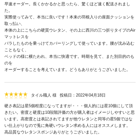
早速オーダー。長くかかるかと思ったら、驚くほど速く配送されまし
た。
実際使ってみて、本当に良いです！本来の羽根入りの座面クッションを
取っ払い、
本体の上にこちらの硬質ウレタン、その上に西川の三つ折りタイプのAir
マットレスを
バラしたものを乗っけてカバーリングして使っています。腰が沈み込む
こともなく、
ベッドの様に横たわれ、本当に快適です。時期を見て、また別目的のも
のを
オーダーすることを考えています。どうもありがとうございました。
タイル職人 様
投稿日：2022年04月18日
硬さ表記は星5個程度になってますが・・・個人的には星10個にして頂
きたい。密度と硬度は10段階評価の方が購入者はイメージしやすいと思
います。高密度とは表記されてますが他ウレタンと同等の星5個ではな
い仕上がりなので兎に角硬いウレタン求める人にはオススメします。
高品質なウレタンスポンジありがとうございました。