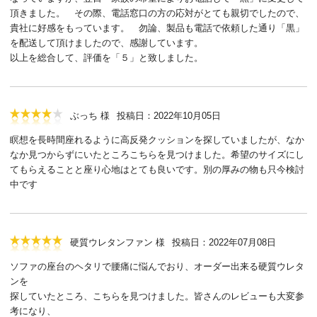
頂きました。 その際、電話窓口の方の応対がとても親切でしたので、
貴社に好感をもっています。 勿論、製品も電話で依頼した通り「黒」
を配送して頂けましたので、感謝しています。
以上を総合して、評価を「５」と致しました。
ぶっち 様
投稿日：2022年10月05日
瞑想を長時間座れるように高反発クッションを探していましたが、なか
なか見つからずにいたところこちらを見つけました。希望のサイズにし
てもらえることと座り心地はとても良いです。別の厚みの物も只今検討
中です
硬質ウレタンファン 様
投稿日：2022年07月08日
ソファの座台のヘタリで腰痛に悩んでおり、オーダー出来る硬質ウレタ
ンを
探していたところ、こちらを見つけました。皆さんのレビューも大変参
考になり、