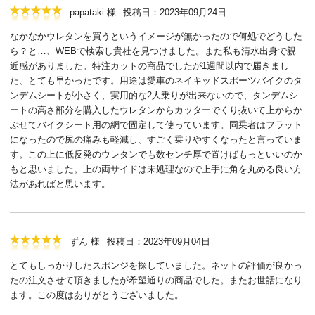
papataki 様
投稿日：2023年09月24日
なかなかウレタンを買うというイメージが無かったので何処でどうした
ら？と…、WEBで検索し貴社を見つけました。また私も清水出身で親
近感がありました。特注カットの商品でしたが1週間以内で届きまし
た、とても早かったです。用途は愛車のネイキッドスポーツバイクのタ
ンデムシートが小さく、実用的な2人乗りが出来ないので、タンデムシ
ートの高さ部分を購入したウレタンからカッターでくり抜いて上からか
ぶせてバイクシート用の網で固定して使っています。同乗者はフラット
になったので尻の痛みも軽減し、すごく乗りやすくなったと言っていま
す。この上に低反発のウレタンでも数センチ厚で置けばもっといいのか
もと思いました。上の両サイドは未処理なので上手に角を丸める良い方
法があればと思います。
ずん 様
投稿日：2023年09月04日
とてもしっかりしたスポンジを探していました。ネットの評価が良かっ
たの注文させて頂きましたが希望通りの商品でした。またお世話になり
ます。この度はありがとうございました。