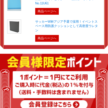
No.11U61
商品ページへ
サッカーW杯アジア予選で採用！イベントス
ペース用防護クッションとして高密度ウレタ
ン
商品ページへ