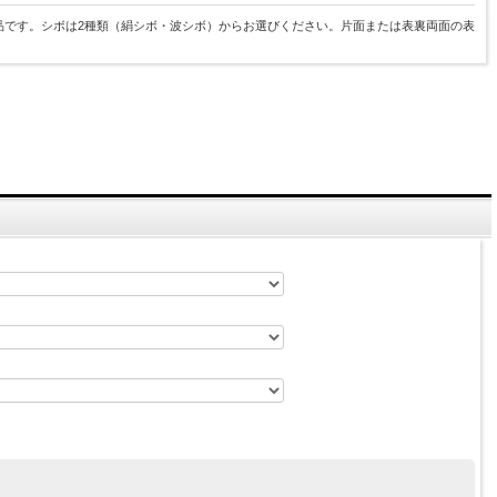
品です。シボは2種類（絹シボ・波シボ）からお選びください。片面または表裏両面の表