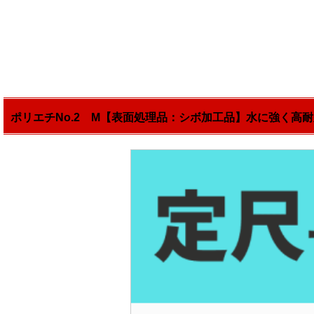
ポリエチNo.2 M【表面処理品：シボ加工品】水に強く