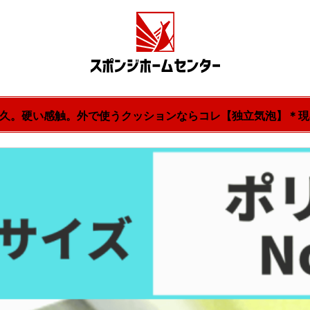
高耐久。硬い感触。外で使うクッションならコレ【独立気泡】＊