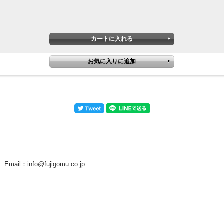
ail：info@fujigomu.co.jp