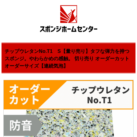
チップウレタンNo.T1 S【量り売り】タフな弾力を持つ
スポンジ。やわらかめの感触。 切り売り オーダーカット
オーダーサイズ【連続気泡】