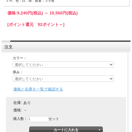
ｃｍ、色：白、緑、数量：３６枚
価格:
9,240円
(税込)
～
10,560円
(税込)
[ポイント還元 92ポイント～]
注文
カラー：
厚み：
価格と在庫を一覧で確認する
在庫:
あり
価格:
－
購入数：
セット