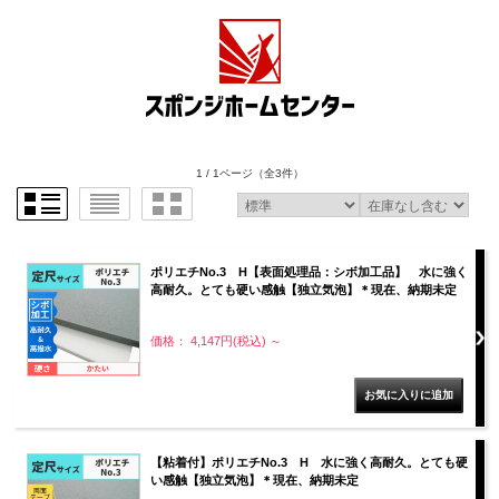
1 / 1ページ
（全3件）
ポリエチNo.3 H【表面処理品：シボ加工品】 水に強く
高耐久。とても硬い感触【独立気泡】＊現在、納期未定
価格： 4,147円(税込)
～
【粘着付】ポリエチNo.3 H 水に強く高耐久。とても硬
い感触【独立気泡】＊現在、納期未定