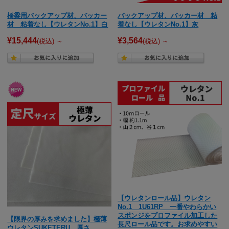
橋梁用バックアップ材、バッカー
バックアップ材、バッカー材 粘
材 粘着なし【ウレタンNo.1】白
着なし【ウレタンNo.1】灰
¥15,444
¥3,564
(税込)
～
(税込)
～
【ウレタンロール品】ウレタン
No.1 1U61RP 一番やわらかい
スポンジをプロファイル加工した
【限界の厚みを求めました】極薄
長尺ロール品です。お求めやすい
ウレタンSUKETERU 厚さ