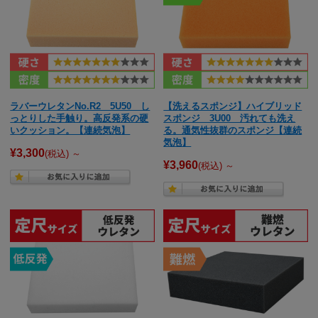
ラバーウレタンNo.R2 5U50 し
【洗えるスポンジ】ハイブリッド
っとりした手触り。高反発系の硬
スポンジ 3U00 汚れても洗え
いクッション。【連続気泡】
る。通気性抜群のスポンジ【連続
気泡】
¥3,300
(税込)
～
¥3,960
(税込)
～