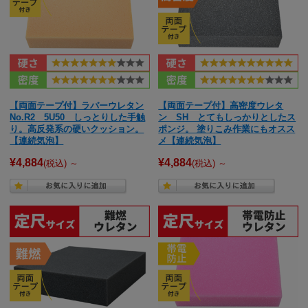
【両面テープ付】ラバーウレタン
【両面テープ付】高密度ウレタ
No.R2 5U50 しっとりした手触
ン SH とてもしっかりとしたス
り。高反発系の硬いクッション。
ポンジ。 塗りこみ作業にもオスス
【連続気泡】
メ【連続気泡】
¥4,884
¥4,884
(税込)
～
(税込)
～