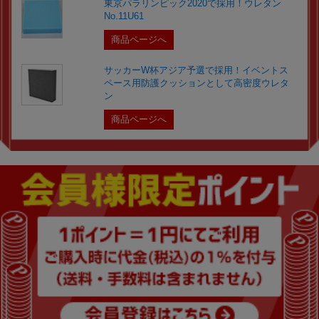
東京パラリンピック2020で採用！ウレタン
No.11U61
商品ページへ
サッカーW杯アジア予選で採用！イベントス
ペース用防護クッションとして高密度ウレタ
ン
商品ページへ