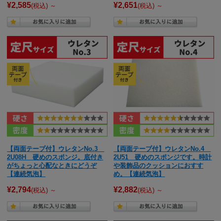
¥2,585
¥2,651
(税込)
～
(税込)
～
【両面テープ付】ウレタンNo.3
【両面テープ付】ウレタンNo.4
2U08H 硬めのスポンジ。底付き
2U51 硬めのスポンジです。時計
がちょっと心配なときにどうぞ
や装飾品のクッションにおすす
【連続気泡】
め。【連続気泡】
¥2,794
¥2,882
(税込)
～
(税込)
～