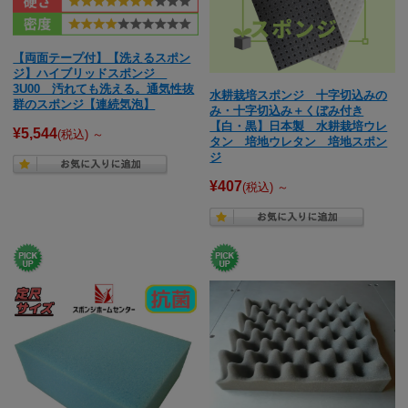
【両面テープ付】【洗えるスポン
ジ】ハイブリッドスポンジ
3U00 汚れても洗える。通気性抜
水耕栽培スポンジ 十字切込みの
群のスポンジ【連続気泡】
み・十字切込み＋くぼみ付き
【白・黒】日本製 水耕栽培ウレ
¥5,544
(税込)
～
タン 培地ウレタン 培地スポン
ジ
¥407
(税込)
～