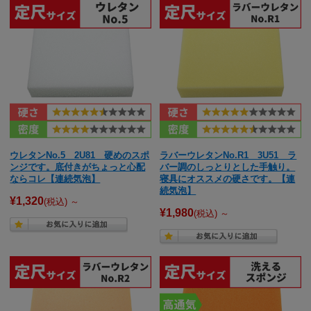
ウレタンNo.5 2U81 硬めのスポ
ラバーウレタンNo.R1 3U51 ラ
ンジです。底付きがちょっと心配
バー調のしっとりとした手触り。
ならコレ【連続気泡】
寝具にオススメの硬さです。【連
続気泡】
¥1,320
(税込)
～
¥1,980
(税込)
～