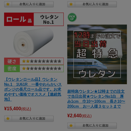
【ウレタンロール品】ウレタン
No.1 1U61R 一番やわらかいス
ポンジの長尺ロール品です。お求
超特急ウレタン★12時までの注文
めやすい価格でオススメ【連続気
で当日出荷★ウレタンNo1白 厚
泡】
み1cm 巾10〜100cm 長さ10〜
200cm お一人様３セットまで
¥15,400
(税込)
¥2,640
(税込)