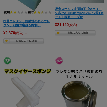
吸音スポンジ波面加工【5cm（山
50谷25）×100cm×200cm：2枚1セ
ット】両面テープ付
抗菌ウレタン 抗菌性のあるウレ
¥21,120
(税込)
タン。細菌の増殖を抑制。
¥2,376
(税込)
～