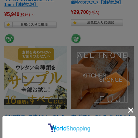
価格でオススメ【連続気泡】
1mm【連続気泡】
¥29,700
(税込)
¥5,940
(税込)
～
全16種類すべて試せる！ ウレタ
使い捨てキッチンスポンジＦＵＪ
ンサンプルセット 16種類×1枚ず
Ｉ＜３０個入り オレンジ＞
つ 約1*7*10cm スポンジサンプ
¥1,320
(税込)
ル サンプル