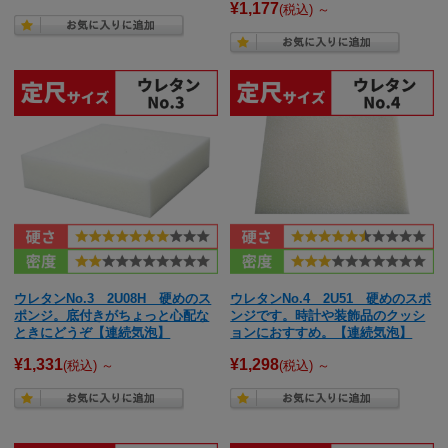
¥1,177
(税込)
～
ウレタンNo.3 2U08H 硬めのス
ウレタンNo.4 2U51 硬めのスポ
ポンジ。底付きがちょっと心配な
ンジです。時計や装飾品のクッシ
ときにどうぞ【連続気泡】
ョンにおすすめ。【連続気泡】
¥1,331
¥1,298
(税込)
～
(税込)
～