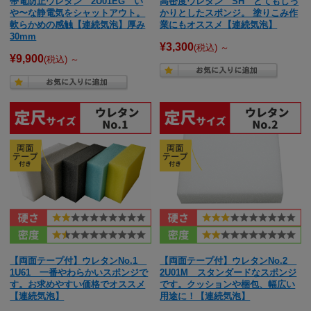
帯電防止ウレタン 2U01EG い
高密度ウレタン SH とてもしっ
や〜な静電気をシャットアウト。
かりとしたスポンジ。 塗りこみ作
軟らかめの感触【連続気泡】厚み
業にもオススメ【連続気泡】
30mm
¥3,300
(税込)
～
¥9,900
(税込)
～
【両面テープ付】ウレタンNo.1
【両面テープ付】ウレタンNo.2
1U61 一番やわらかいスポンジで
2U01M スタンダードなスポンジ
す。お求めやすい価格でオススメ
です。クッションや梱包、幅広い
【連続気泡】
用途に！【連続気泡】