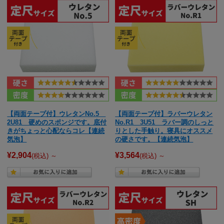
【両面テープ付】ウレタンNo.5
【両面テープ付】ラバーウレタン
2U81 硬めのスポンジです。底付
No.R1 3U51 ラバー調のしっと
きがちょっと心配ならコレ【連続
りとした手触り。寝具にオススメ
気泡】
の硬さです。【連続気泡】
¥2,904
¥3,564
(税込)
～
(税込)
～