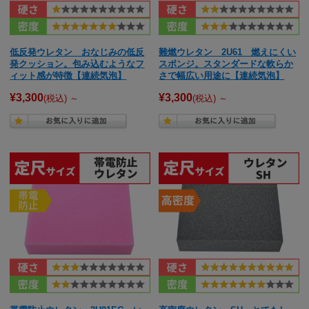
低反発ウレタン おなじみの低反
難燃ウレタン 2U61 燃えにくい
発クッション。包み込むようなフ
スポンジ。スタンダードな軟らか
ィット感が特徴【連続気泡】
さで幅広い用途に【連続気泡】
¥3,300
¥3,300
(税込)
～
(税込)
～