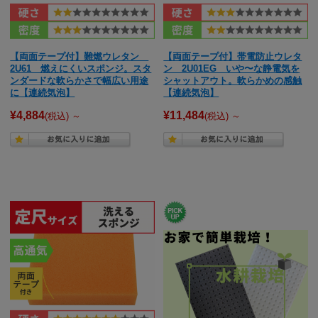
【両面テープ付】難燃ウレタン
【両面テープ付】帯電防止ウレタ
2U61 燃えにくいスポンジ。スタ
ン 2U01EG いや〜な静電気を
ンダードな軟らかさで幅広い用途
シャットアウト。軟らかめの感触
に【連続気泡】
【連続気泡】
¥4,884
¥11,484
(税込)
～
(税込)
～