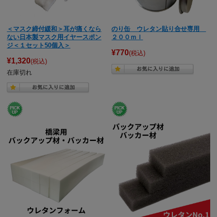
＜マスク締付緩和＞耳が痛くなら
のり缶 ウレタン貼り合せ専用
ない日本製マスク用イヤースポン
２００ｍｌ
ジ＜１セット50個入＞
¥770
(税込)
¥1,320
(税込)
在庫切れ