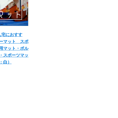
人宅におすす
ーマット スポ
用マット・ボル
・スポーツマッ
：白）