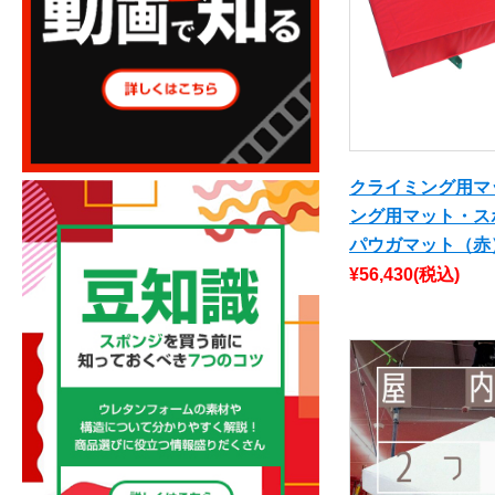
クライミング用マ
ング用マット・
パウガマット（赤
¥56,430
(税込)