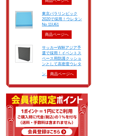
商品ページへ
東京パラリンピック
2020で採用！ウレタン
No.11U61
商品ページへ
サッカーW杯アジア予
選で採用！イベントス
ペース用防護クッショ
ンとして高密度ウレタ
ン
商品ページへ