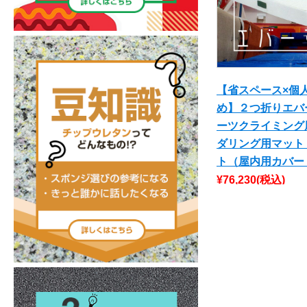
【省スペース×個
め】２つ折りエバ
ーツクライミング
ダリング用マット
ト（屋内用カバー
¥76,230
(税込)