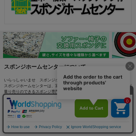
スポンジホームセンターについて
いらっしゃいませ スポンジホームセンターへようこそ
スポンジホームセンターは、富士ゴム産業株式会社が運営する切り売り/
量り売りのできるスポンジ専門店です。富士ゴム産業はウレタンフォー
ムの加工に始まり、スポンジ、発泡ポリエチレン、ゴムスポンジ他、発
泡専材の加工技術を長年磨いてまいりました。ウレタン・スポンジのこ
となら何でもお任せください。当社の商品は自社工場にて加工・製造し
ており、お客様のニーズにあわせた商品をお選びいただけます。商品の
品揃えと、お届けのスピードに自信があります。ぜひ当社商品を、お客
様の素敵なインテリアやDIYにお役立て下さいませ。