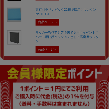
東京パラリンピック2020で採用！ウレタン
No.11U61
商品ページへ
サッカーW杯アジア予選で採用！イベントス
ペース用防護クッションとして高密度ウレタ
ン
商品ページへ