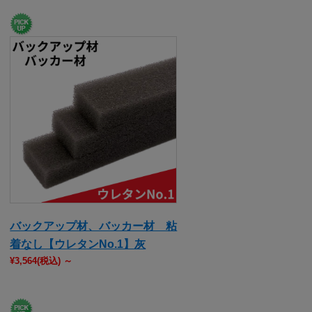
バックアップ材、バッカー材 粘
着なし【ウレタンNo.1】灰
¥3,564
(税込)
～