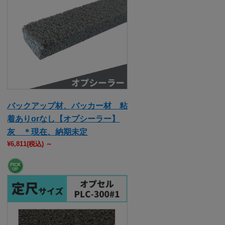
バックアップ材、バッカー材 粘
着ありorなし【オプシーラー】
灰 ＊現在、納期未定
¥6,811
(税込)
～