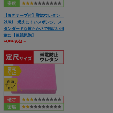
【両面テープ付】難燃ウレタン
2U61 燃えにくいスポンジ。ス
タンダードな軟らかさで幅広い用
途に【連続気泡】
¥4,884
(税込)
～