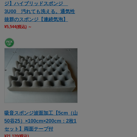
ジ】ハイブリッドスポンジ
3U00 汚れても洗える。通気性
抜群のスポンジ【連続気泡】
¥5,544
(税込)
～
吸音スポンジ波面加工【5cm（山
50谷25）×100cm×200cm：2枚1
セット】両面テープ付
¥21,120
(税込)