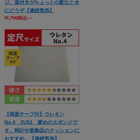
ジ。底付きがちょっと心配なとき
にどうぞ【連続気泡】
¥2,794
(税込)
～
【両面テープ付】ウレタン
No.4 2U51 硬めのスポンジで
す。時計や装飾品のクッションに
おすすめ。【連続気泡】