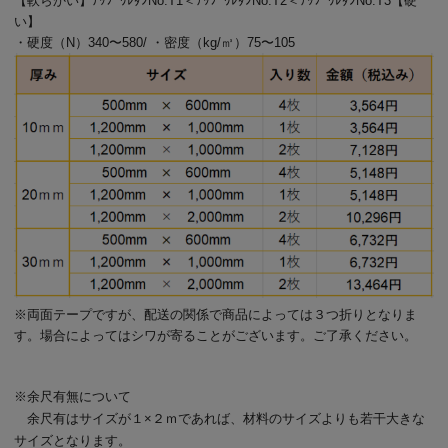
【軟らかい】ﾁｯﾌﾟｳﾚﾀﾝNo.T1＜ﾁｯﾌﾟｳﾚﾀﾝNo.T2＜ﾁｯﾌﾟｳﾚﾀﾝNo.T3【硬
い】
・硬度（N）340〜580/ ・密度（kg/㎥）75〜105
※両面テープですが、配送の関係で商品によっては３つ折りとなりま
す。場合によってはシワが寄ることがございます。ご了承ください。
※余尺有無について
余尺有はサイズが１×２ｍであれば、材料のサイズよりも若干大きな
サイズとなります。