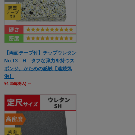
【両面テープ付】チップウレタン
No.T3 H タフな弾力を持つス
ポンジ。かための感触【連続気
泡】
¥4,356
(税込)
～