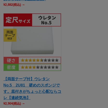
¥2,882
(税込)
～
【両面テープ付】ウレタン
No.5 2U81 硬めのスポンジで
す。底付きがちょっと心配ならコ
レ【連続気泡】
¥2,904
(税込)
～