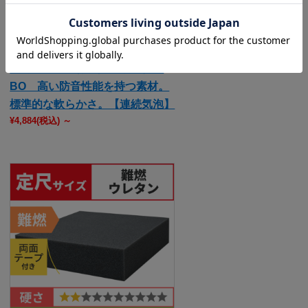
【両面テープ付】防音ウレタン
BO 高い防音性能を持つ素材。
標準的な軟らかさ。【連続気泡】
¥4,884
(税込)
～