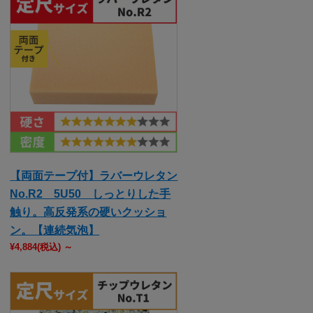
【両面テープ付】ラバーウレタン
No.R2 5U50 しっとりした手
触り。高反発系の硬いクッショ
ン。【連続気泡】
¥4,884
(税込)
～