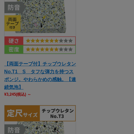
【両面テープ付】チップウレタン
No.T1 S タフな弾力を持つス
ポンジ。やわらかめの感触。【連
続気泡】
¥3,245
(税込)
～