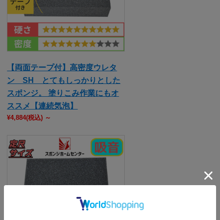
【両面テープ付】高密度ウレタ
ン SH とてもしっかりとした
スポンジ。 塗りこみ作業にもオ
ススメ【連続気泡】
¥4,884
(税込)
～