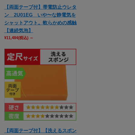
【両面テープ付】帯電防止ウレタ
ン 2U01EG いや〜な静電気を
シャットアウト。軟らかめの感触
【連続気泡】
¥11,484
(税込)
～
【両面テープ付】【洗えるスポン