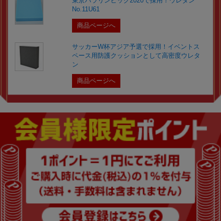
東京パラリンピック2020で採用！ウレタン
No.11U61
商品ページへ
サッカーW杯アジア予選で採用！イベントス
ペース用防護クッションとして高密度ウレタ
ン
商品ページへ