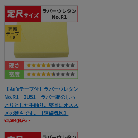
【両面テープ付】ラバーウレタン
No.R1 3U51 ラバー調のしっ
とりとした手触り。寝具にオスス
メの硬さです。【連続気泡】
¥3,564
(税込)
～