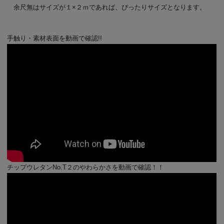
余尺無はサイズが１×２ｍであれば、ぴったりサイズとなります。
手触り・素材表面を動画で確認!!
チップウレタンNo.T２のやわらかさを動画で確認！！