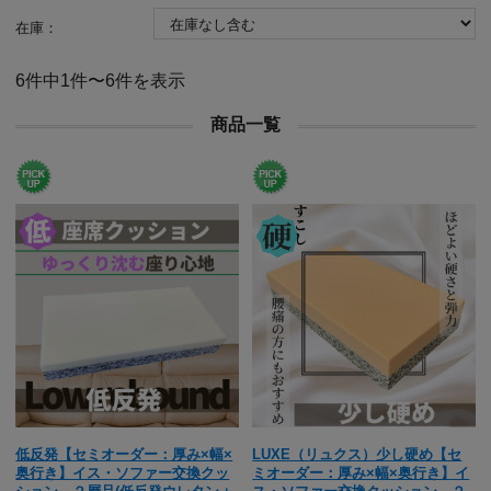
在庫：
6件中1件〜6件を表示
商品一覧
低反発【セミオーダー：厚み×幅×
LUXE（リュクス）少し硬め【セ
奥行き】イス・ソファー交換クッ
ミオーダー：厚み×幅×奥行き】イ