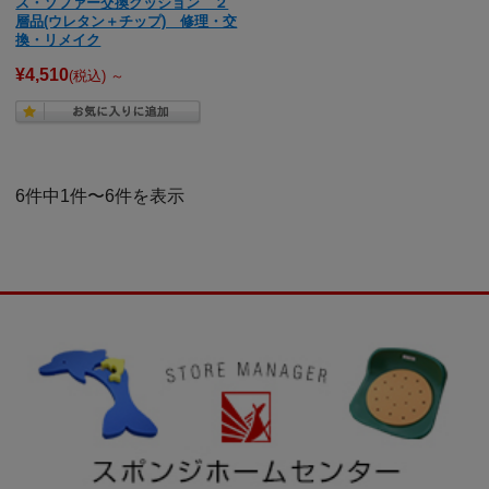
ス・ソファー交換クッション ２
層品(ウレタン＋チップ) 修理・交
換・リメイク
¥4,510
(税込)
～
6件中1件〜6件を表示