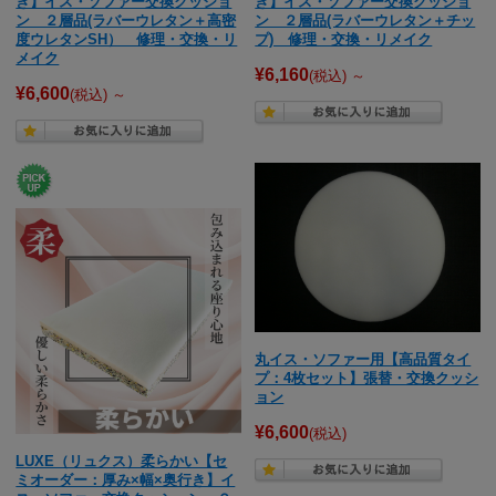
き】イス・ソファー交換クッショ
き】イス・ソファー交換クッショ
ン ２層品(ラバーウレタン＋高密
ン ２層品(ラバーウレタン＋チッ
度ウレタンSH） 修理・交換・リ
プ) 修理・交換・リメイク
メイク
¥6,160
(税込)
～
¥6,600
(税込)
～
丸イス・ソファー用【高品質タイ
プ：4枚セット】張替・交換クッシ
ョン
¥6,600
(税込)
LUXE（リュクス）柔らかい【セ
ミオーダー：厚み×幅×奥行き】イ