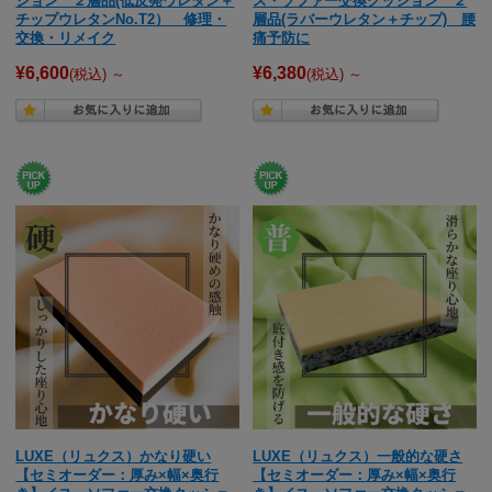
ション ２層品(低反発ウレタン＋
ス・ソファー交換クッション ２
チップウレタンNo.T2） 修理・
層品(ラバーウレタン＋チップ) 腰
交換・リメイク
痛予防に
¥6,600
¥6,380
(税込)
～
(税込)
～
LUXE（リュクス）かなり硬い
LUXE（リュクス）一般的な硬さ
【セミオーダー：厚み×幅×奥行
【セミオーダー：厚み×幅×奥行