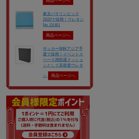
商品ページへ
東京パラリンピック
2020で採用！ウレタン
No.11U61
商品ページへ
サッカーW杯アジア予
選で採用！イベントス
ペース用防護クッショ
ンとして高密度ウレタ
ン
商品ページへ