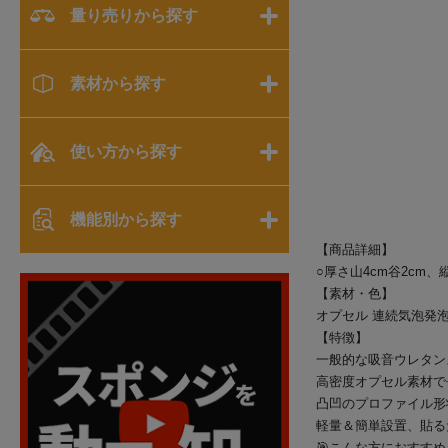
量り売りから探す
素材から探す
使い方から探す
機能別から探す
【商品詳細】
○厚さ山4cm谷2cm、縦1
【素材・色】
オプセル 連続気泡発
【特徴】
一般的な吸音ウレタン
高密度オプセル素材で
凸凹のプロファイル形
軽量＆簡単設置、貼る
🎯こんな方におすすめ