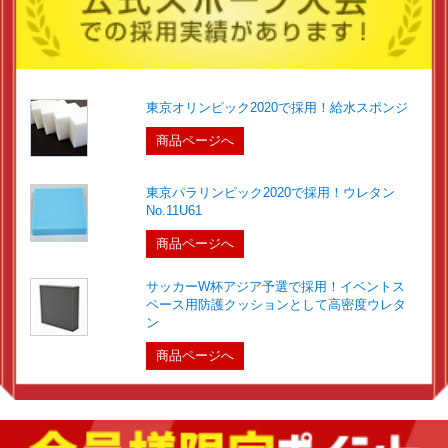
東京オリンピック2020で採用！給水スポンジ
商品ページへ
東京パラリンピック2020で採用！ウレタン
No.11U61
商品ページへ
サッカーW杯アジア予選で採用！イベントス
ペース用防護クッションとして高密度ウレタ
ン
商品ページへ