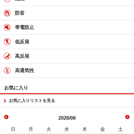
防音
帯電防止
低反発
高反発
高通気性
お気に入り
お気に入りリストを見る
2026/08
日
月
火
水
木
金
土