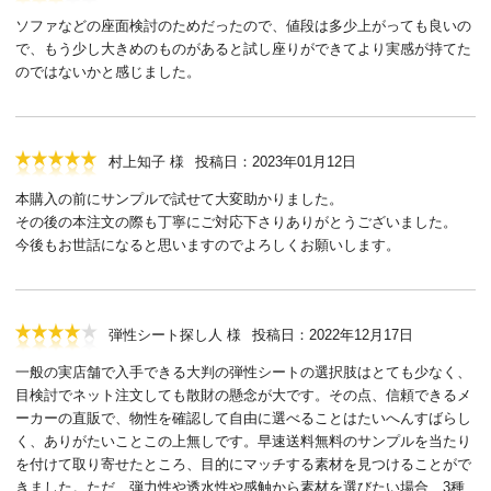
ソファなどの座面検討のためだったので、値段は多少上がっても良いの
で、もう少し大きめのものがあると試し座りができてより実感が持てた
のではないかと感じました。
村上知子 様
投稿日：2023年01月12日
本購入の前にサンプルで試せて大変助かりました。
その後の本注文の際も丁寧にご対応下さりありがとうございました。
今後もお世話になると思いますのでよろしくお願いします。
弾性シート探し人 様
投稿日：2022年12月17日
一般の実店舗で入手できる大判の弾性シートの選択肢はとても少なく、
目検討でネット注文しても散財の懸念が大です。その点、信頼できるメ
ーカーの直販で、物性を確認して自由に選べることはたいへんすばらし
く、ありがたいことこの上無しです。早速送料無料のサンプルを当たり
を付けて取り寄せたところ、目的にマッチする素材を見つけることがで
きました。ただ、弾力性や透水性や感触から素材を選びたい場合、3種