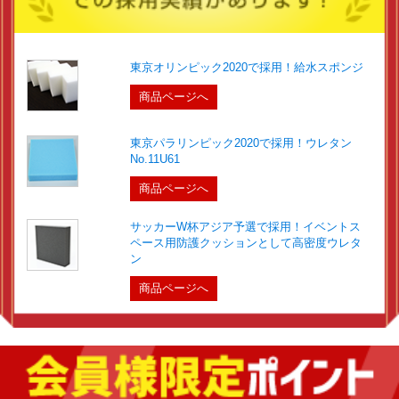
東京オリンピック2020で採用！給水スポンジ
商品ページへ
東京パラリンピック2020で採用！ウレタン
No.11U61
商品ページへ
サッカーW杯アジア予選で採用！イベントス
ペース用防護クッションとして高密度ウレタ
ン
商品ページへ