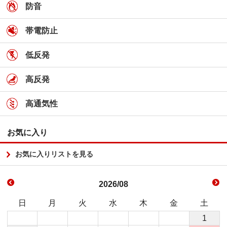
防音
帯電防止
低反発
高反発
高通気性
お気に入り
お気に入りリストを見る
2026/08
日
月
火
水
木
金
土
1