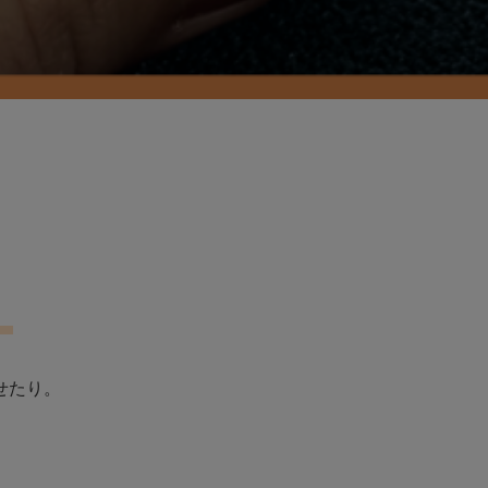
。
せたり。